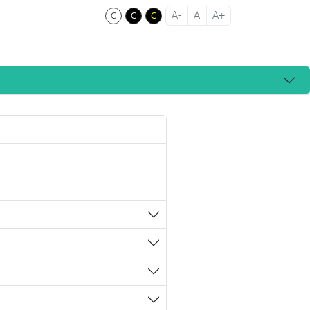
c
c
c
A-
A
A+