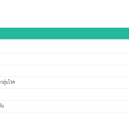
กลุ่มโรค
ัน