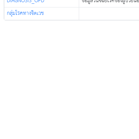
DIAGNOSIS_OPD
ข้อมูลวินิจฉัยโรคของผู้ป่วยน
โรงพยาบาล
8
จิตเวชสงขลาราช
912
81
76
1
กลุ่มโรคทางจิตเวช
นครินทร์
โรงพยาบาล
9
จิตเวชนครพนม
767
84
81
8
ราชนครินทร์
โรงพยาบาลพระ
10
766
86
55
6
ศรีมหาโพธิ์
โรงพยาบาล
จิตเวช
11
732
72
76
7
นครสวรรค์ราช
นครินทร์
โรงพยาบาล
12
จิตเวชสระแก้ว
687
68
46
1
ราชนครินทร์